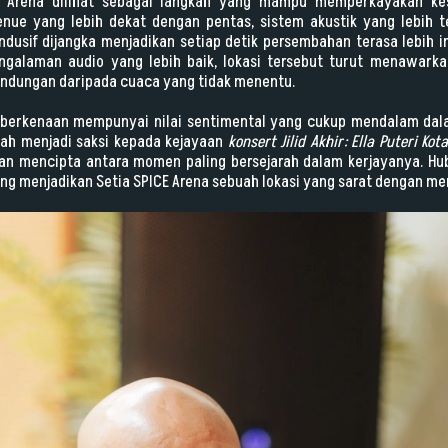
CE Arena dilihat sebagai langkah yang mampu memperkayakan ke
enue yang lebih dekat dengan pentas, sistem akustik yang lebih 
ondusif dijangka menjadikan setiap detik persembahan terasa lebih 
galaman audio yang lebih baik, lokasi tersebut turut menawarka
rlindungan daripada cuaca yang tidak menentu.
na berkenaan mempunyai nilai sentimental yang cukup mendalam dalam
ah menjadi saksi kepada kejayaan
konsert Jilid Akhir: Ella Puteri Kot
dan mencipta antara momen paling bersejarah dalam kerjayanya. Hub
ng menjadikan Setia SPICE Arena sebuah lokasi yang sarat dengan me