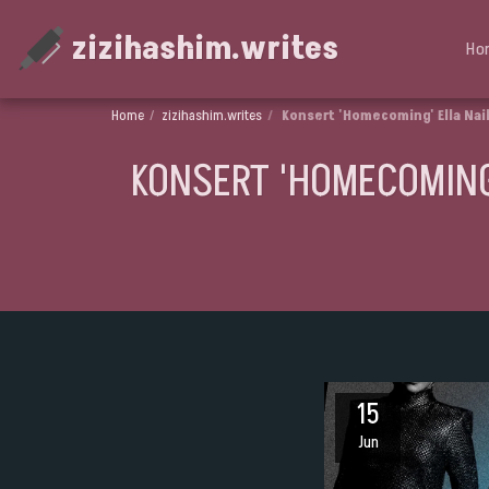
zizihashim.writes
Ho
Home
zizihashim.writes
Konsert 'Homecoming' Ella Naik
KONSERT 'HOMECOMING'
15
Jun