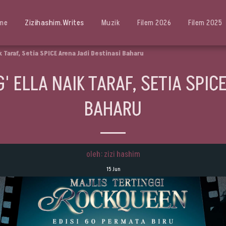
me
Zizihashim.writes
Muzik
Filem 2026
Filem 2025
 Taraf, Setia SPICE Arena Jadi Destinasi Baharu
 ELLA NAIK TARAF, SETIA SPICE
BAHARU
oleh: zizi hashim
15
Jun