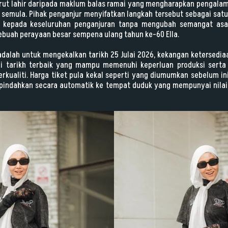
turut lahir daripada maklum balas ramai yang mengharapkan pengala
 semula. Pihak penganjur menyifatkan langkah tersebut sebagai sa
h kepada keseluruhan penganjuran tanpa mengubah semangat as
ebuah perayaan besar sempena ulang tahun ke-60 Ella.
adalah untuk mengekalkan tarikh 25 Julai 2026, kekangan ketersed
gai tarikh terbaik yang mampu memenuhi keperluan produksi sert
erkualiti. Harga tiket pula kekal seperti yang diumumkan sebelum 
dipindahkan secara automatik ke tempat duduk yang mempunyai nilai