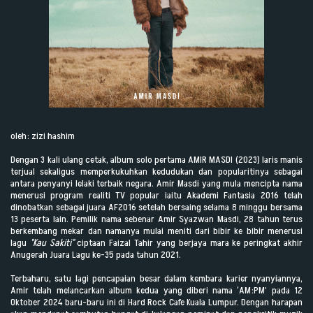
oleh: zizi hashim
Dengan 3 kali ulang cetak, album solo pertama AMIR MASDI (2023) laris manis
terjual sekaligus memperkukuhkan kedudukan dan popularitinya sebagai
antara penyanyi lelaki terbaik negara. Amir Masdi yang mula mencipta nama
menerusi program realiti TV popular iaitu Akademi Fantasia 2016 telah
dinobatkan sebagai juara AF2016 setelah bersaing selama 8 minggu bersama
13 peserta lain. Pemilik nama sebenar Amir Syazwan Masdi, 28 tahun terus
berkembang mekar dan namanya mulai meniti dari bibir ke bibir menerusi
lagu
"Kau Sakiti"
ciptaan Faizal Tahir yang berjaya mara ke peringkat akhir
Anugerah Juara Lagu ke-35 pada tahun 2021.
Terbaharu, satu lagi pencapaian besar dalam kembara karier nyanyiannya,
Amir telah melancarkan album kedua yang diberi nama ‘AM:PM’ pada 12
Oktober 2024 baru-baru ini di Hard Rock Cafe Kuala Lumpur. Dengan harapan