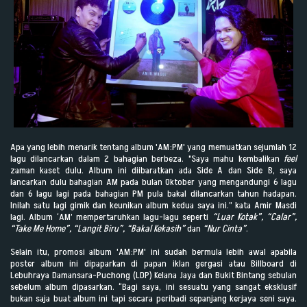
Apa yang lebih menarik tentang album 'AM:PM' yang memuatkan sejumlah 12
lagu dilancarkan dalam 2 bahagian berbeza. "Saya mahu kembalikan
feel
zaman kaset dulu. Album ini diibaratkan ada Side A dan Side B, saya
lancarkan dulu bahagian AM pada bulan Oktober yang mengandungi 6 lagu
dan 6 lagu lagi pada bahagian PM pula bakal dilancarkan tahun hadapan.
Inilah satu lagi gimik dan keunikan album kedua saya ini.” kata Amir Masdi
lagi. Album ‘AM’ mempertaruhkan lagu-lagu seperti
“Luar Kotak”, “Calar”,
“Take Me Home”, “Langit Biru”, “Bakal Kekasih”
dan
“Nur Cinta”
.
Selain itu, promosi album 'AM:PM' ini sudah bermula lebih awal apabila
poster album ini dipaparkan di papan iklan gergasi atau Billboard di
Lebuhraya Damansara-Puchong (LDP) Kelana Jaya dan Bukit Bintang sebulan
sebelum album dipasarkan. “Bagi saya, ini sesuatu yang sangat eksklusif
bukan saja buat album ini tapi secara peribadi sepanjang kerjaya seni saya.