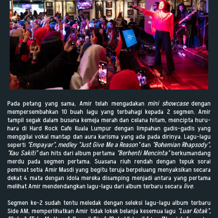
Pada petang yang sama, Amir telah mengadakan
mini showcase
dengan
mempersembahkan 10 buah lagu yang terbahagi kepada 2 segmen. Amir
tampil segak dalam busana kemeja merah dan celana hitam, mencipta huru-
hara di Hard Rock Cafe Kuala Lumpur dengan limpahan gadis-gadis yang
menggilai vokal mantap dan aura karisma yang ada pada dirinya. Lagu-lagu
seperti
"Empayar", medley "Just Give Me a Reason"
dan
"Bohemian Rhapsody",
"Kau Sakiti"
dan hits dari album pertama
"Berhenti Mencinta"
berkumandang
merdu pada segmen pertama. Suasana riuh rendah dengan tepuk sorai
peminat setia Amir Masdi yang begitu teruja berpeluang menyaksikan secara
dekat 4 mata dengan idola mereka disamping menjadi antara yang pertama
melihat Amir mendendangkan lagu-lagu dari album terbaru secara
live
.
Segmen ke-2 sudah tentu meledak dengan seleksi lagu-lagu album terbaru
Side AM, memperlihatkan Amir tidak lokek belanja kesemua lagu
"Luar Kotak",