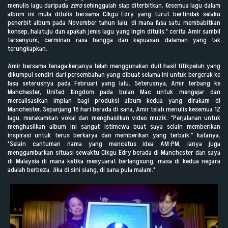
menulis lagu daripada
zero
sehinggalah siap diterbitkan. Kesemua lagu dalam
album ini mula ditulis bersama Cikgu Edry yang turut bertindak selaku
penerbit album pada November tahun lalu, di mana fasa satu membabitkan
konsep, halatuju dan apakah jenis lagu yang ingin ditulis." cerita Amir sambil
tersenyum, cerminan rasa bangga dan kepuasan dalaman yang tak
terungkapkan.
Amir bersama tenaga kerjanya telah menggunakan duit hasil titikpeluh yang
dikumpul sendiri dari persembahan yang dibuat selama ini untuk bergerak ke
fasa seterusnya pada Februari yang lalu. Seterusnya, Amir terbang ke
Manchester, United Kingdom pada bulan Mac untuk mengejar dan
merealisasikan impian bagi produksi album kedua yang dirakam di
Manchester. Sepanjang 18 hari berada di sana, Amir telah menulis kesemua 12
lagu, merakamkan vokal dan menghasilkan video muzik. "Perjalanan untuk
menghasilkan album ini sangat istimewa buat saya selain memberikan
inspirasi untuk terus berkarya dan memberikan yang terbaik.” katanya.
"Selain cantuman nama yang mencetus idea AM:PM, ianya juga
menggambarkan situasi sewaktu Cikgu Edry berada di Manchester dan saya
di Malaysia di mana ketika mesyuarat berlangsung, masa di kedua negara
adalah berbeza. Jika di sini siang, di sana pula malam."