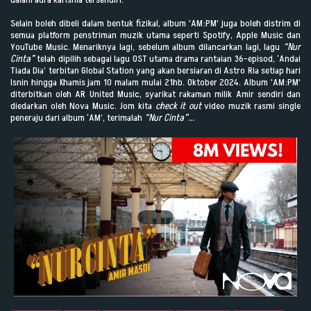
Selain boleh dibeli dalam bentuk fizikal, album 'AM:PM' juga boleh distrim di
semua platform penstriman muzik utama seperti Spotify, Apple Music dan
YouTube Music. Menariknya lagi, sebelum album dilancarkan lagi, lagu
“Nur
Cinta”
telah dipilih sebagai lagu OST utama drama rantaian 36-episod, ‘Andai
Tiada Dia’ terbitan Global Station yang akan bersiaran di Astro Ria setiap hari
Isnin hingga Khamis jam 10 malam mulai 21hb. Oktober 2024. Album 'AM:PM'
diterbitkan oleh AR United Music, syarikat rakaman milik Amir sendiri dan
diedarkan oleh Nova Music. Jom kita
check it out
video muzik rasmi single
peneraju dari album ‘AM’, terimalah
“Nur Cinta”...