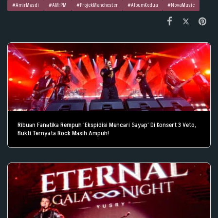
#AmirMasdi
#AM:PM
#ProjekManchester
#AlbumKedua
#NovaMusic
Ribuan Fanatika Rempuh 'Ekspidisi Mencari Sayap' Di Konsert 3 Veto,
Bukti Ternyata Rock Masih Ampuh!