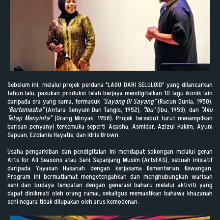
Sebelum ini, melalui projek perdana "LAGU DARI SELULOID" yang dilancarkan
tahun lalu, pasukan produksi telah berjaya mendigitalkan 10 lagu ikonik lain
daripada era yang sama, termasuk
"Sayang Di Sayang"
(Racun Dunia, 1950),
"Bertemasha"
(Antara Senyum Dan Tangis, 1952),
"Ibu"
(Ibu, 1953), dan
"Aku
Tetap Menyinta"
(Orang Minyak, 1958). Projek tersebut turut menampilkan
barisan penyanyi terkemuka seperti Aqasha, Asmidar, Azizul Hakim, Ayuni
Sapuan, Ezdianie Hayatie, dan Idris Brown.
Usaha pengarkiban dan pendigitalan ini mendapat sokongan melalui geran
Arts for All Seasons atau Seni Sepanjang Musim (ArtsFAS), sebuah inisiatif
daripada Yayasan Hasanah dengan kerjasama Kementerian Kewangan.
Program ini bermatlamat mengetengahkan dan menghubungkan warisan
seni dan budaya tempatan dengan generasi baharu melalui aktiviti yang
dapat dinikmati oleh orang ramai, sekaligus memastikan bahawa khazanah
seni negara tidak dilupakan oleh arus kemodenan.