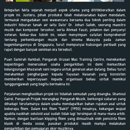
Ketepatan fakta sejarah menjadi aspek utama yang dititikberatkan dalam
projek ini. Justeru, pihak produksi telah melaksanakan kajian mendalam,
termasuk mengadakan sesi wawancara bersama dua tokoh penting dalam
industri hiburan tanah air iaitu Dato' Dr. Johari Salleh, seorang maestro
muzik dan komposer tersohor, serta Ahmad Fauzi, pelakon dan penyanyi
veteran. Kedua-dua tokoh ini, selain menyimpan catatan komprehensif
tentang perkembangan muzik dan sinema Malaysia pada zaman
kegemilangannya di Singapura, turut mempunyai hubungan peribadi yang
rapat dengan banyak seniman era tersebut.
Puan Samirah Hambali, Pengarah Urusan Mac Training Centre, menekankan
kepentingan meneruskan usaha pengarkiban ini demi memastikan
kelangsungan khazanah seni negara untuk generasi akan datang. Beliau turut
merakamkan penghargaan kepada Yayasan Hasanah yang konsisten
memberikan kepercayaan kepada organisasi beliau untuk memikul
tanggungjawab yang begitu bermakna ini.
Perjalanan menghasilkan projek ini tidaklah semudah yang disangka. Shamsul
Cairel, Pengarah Projek merangkap Pengarah Muzik, berkongsi cabaran yang
dihadapi terutamanya dalam usaha mendapatkan bahan rujukan asal untuk
beberapa filem. Dalam kes filem "Bakti" (1950) misalnya, kekangan wujud
apabila naskhah seluloid asal sudah tidak lagi tersimpan di mana-mana arkib.
Namun, dengan bantuan klipping filem yang dimuatnaik oleh pencinta filem
klasik di media sosial, pasukan produksi masih mampu melakukan
pengarkiban dan pemugaran skor muziknya.