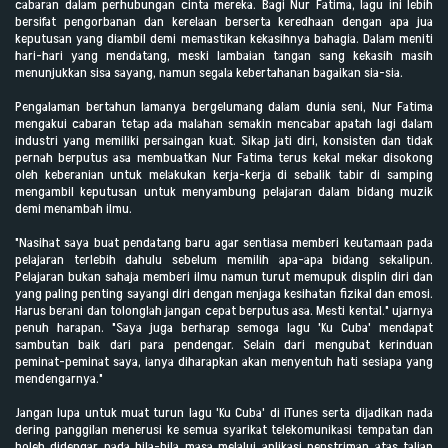
cabaran dalam perhubungan cinta mereka. Bagi Nur Fatima, lagu ini lebih
bersifat pengorbanan dan kerelaan berserta keredhaan dengan apa jua
keputusan yang diambil demi memastikan kekasihnya bahagia. Dalam meniti
hari-hari yang mendatang, meski lambaian tangan sang kekasih masih
menunjukkan sisa sayang, namun segala kebertahanan bagaikan sia-sia.
Pengalaman bertahun lamanya bergelumang dalam dunia seni, Nur Fatima
mengakui cabaran tetap ada malahan semakin mencabar apatah lagi dalam
industri yang memiliki persaingan kuat. Sikap jati diri, konsisten dan tidak
pernah berputus asa membuatkan Nur Fatima terus kekal mekar disokong
oleh keberanian untuk melakukan kerja-kerja di sebalik tabir di samping
mengambil keputusan untuk menyambung pelajaran dalam bidang muzik
demi menambah ilmu.
"Nasihat saya buat pendatang baru agar sentiasa memberi keutamaan pada
pelajaran terlebih dahulu sebelum memilih apa-apa bidang sekalipun.
Pelajaran bukan sahaja memberi ilmu namun turut memupuk displin diri dan
yang paling penting sayangi diri dengan menjaga kesihatan fizikal dan emosi.
Harus berani dan tolonglah jangan cepat berputus asa. Mesti kental." ujarnya
penuh harapan. "Saya juga berharap semoga lagu 'Ku Cuba' mendapat
sambutan baik dari para pendengar. Selain dari mengubat kerinduan
peminat-peminat saya, ianya diharapkan akan menyentuh hati sesiapa yang
mendengarnya."
Jangan lupa untuk muat turun lagu 'Ku Cuba' di iTunes serta dijadikan nada
dering panggilan menerusi ke semua syarikat telekomunikasi tempatan dan
boleh didengar pada bila-bila masa melalui aplikasi penstriman atas talian