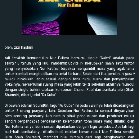
oleh: zizi hashim
Kali terakhir kemunculan Nur Fatima bersama single "Galeri" adalah pada
sekitar 3 tahun yang lalu. Pandemik Covid-19 merupakan salah satu faktor
yang menyebabkan Nur Fatima terpaksa mengambil masa yang agak lama
untuk kembali menghasilkan material terbaru. Selain dari itu, pemilihan
genre
balada dirasakan lebih sesuai dengan tona nada suara dan penyampaian
vokalnya, memerlukan ruang masa yang lebih teliti sebelum akhirnya muncul
dengan single terkini ciptaan komposer Sharon Paul dan senikata oleh Shah
Shamsiri, diberi judul "Ku Cuba".
Di bawah edaran SoundOn, lagu "Ku Cuba" ini pada awalnya telah dicadangkan
untuk 2 orang penyanyi lain. Sebelum Nur Fatima, ia sempat dinyanyikan
oleh seorang penyanyi lain namun pihak pengurusan dan produser muzik
sendiri berpendapat berdasarkan kelembutan tona suara yang dimiliki oleh
Nur Fatima ianya lebih sesuai dipadankan dengan lagu tersebut. Apatah lagi
bait-bait senikatanya ditulis hasil nukilan teman rapat Nur Fatima sendiri
iaitu Shah Shamsiri, memberi nilai tambah dari segi penghayatan dan