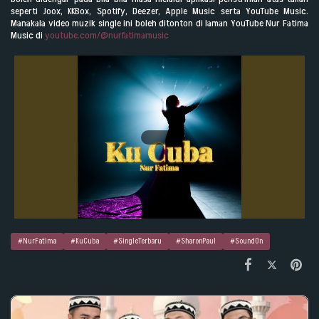
seperti Joox, KKBox, Spotify, Deezer, Apple Music serta YouTube Music.
Manakala video muzik single ini boleh ditonton di laman YouTube Nur Fatima
Music di
youtube.com/@nurfatimamusic
#NurFatima
#KuCuba
#SingleTerbaru
#SharonPaul
#SoundOn