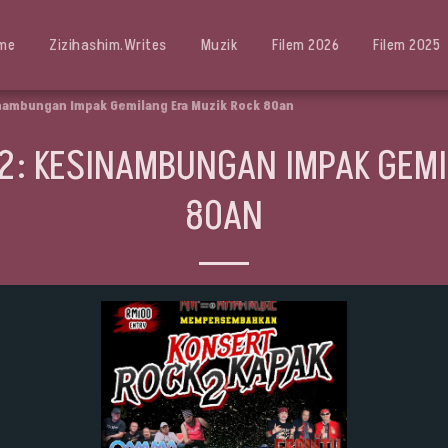
me
Zizihashim.writes
Muzik
Filem 2026
Filem 2025
inambungan Impak Gemilang Era Muzik Rock 80an
 2: KESINAMBUNGAN IMPAK GEMI
80AN