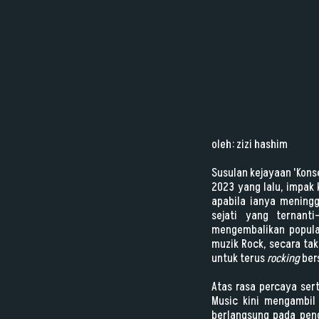
oleh: zizi hashim
Susulan kejayaan 'Kons
2023 yang lalu, impak 
apabila ianya mening
sejati yang ternant
mengembalikan popular
muzik Rock, secara ta
untuk terus
rocking
ber
Atas rasa percaya ser
Music kini mengambil
berlangsung pada peng