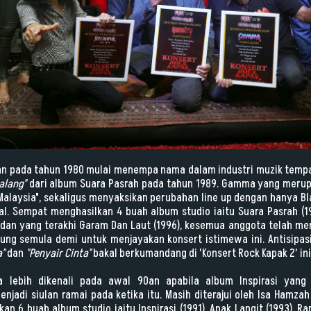
 pada tahun 1980 mulai menempa nama dalam industri muzik tempa
alang"
dari album Suara Pasrah pada tahun 1989. Gamma yang merup
alaysia", sekaligus menyaksikan perubahan line up dengan hanya Bla
al. Sempat menghasilkan 4 buah album studio iaitu Suara Pasrah (19
) dan yang terakhi Garam Dan Laut (1996), kesemua anggota telah 
ung semula demi untuk menjayakan konsert istimewa ini. Antisipasik
"
dan
"Penyair Cinta"
bakal berkumandang di 'Konsert Rock Kapak 2' ini
a lebih dikenali pada awal 90an apabila album Inspirasi yan
njadi siulan ramai pada ketika itu. Masih diterajui oleh Isa Hamzah 
 6 buah album studio iaitu Inspirasi (1991), Anak Langit (1993), R