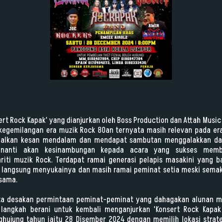
ert Rock Kapak' yang dianjurkan oleh Boss Production dan Attah Music
kegemilangan era muzik Rock 80an ternyata masih relevan pada era 
galkan kesan mendalam dan mendapat sambutan menggalakkan da
i-nanti akan kesinambungan kepada acara yang sukses memb
iti muzik Rock. Terdapat ramai generasi pelapis masakini yang 
k langsung menyukainya dan masih ramai peminat setia meski semaki
sama.
ta desakan permintaan peminat-peminat yang dahagakan alunan mu
 langkah berani untuk kembali menganjurkan 'Konsert Rock Kapak
hujung tahun iaitu 28 Disember 2024 dengan memilih lokasi strate