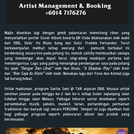
Majlis diserikan lagi dengan gimik pelancaran memotong riben yang
menyerlahkan poster Cover Album beserta QR-Code dilaksanakan oleh wakil
dari DBKL, Dato’ Ito Blues Gang dan Dato’ Freddie Fernandez. Turut
berkesempatan melihat setiap seorang dari pemuzik berbakat ini
berdendang secara live pada petang itu, melodi
catchy
membuatkan sesiapa
yang mendengar akan dapat terus
sing-along
meskipun pertama kali
mendengarnya. Lagu yang paling menangkap pendengaran saya pada petang
itu ialah
“Dengar Dan Lihat”
oleh Nan Blues,
“A Shadow Play”
oleh Amir
dan
“Biar Saja Ku Disini”
oleh Islah. Manakala lagu dari Yone dan Ammal juga
tak kurang hebat.
Untuk makluman, program Santai Seni @ TAR anjuran DBKL khusus untuk
seniman jalanan pada minggu ke-2 dan ke-4 setiap bulan sepanjang Jalan
Esfahan hingga Jalan Melayu. Pelbagai hiburan santai disediakan seperti
persembahan muzik, pelukis, maskot, tarian, pertandingan permainan
tradisional dan banyak lagi secara PERCUMA. Tempat ini juga dijadikan hub
bagi pelbagai program seperti pelancaran album dan produk yang
bersesuaian.