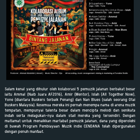
Salam kenal yang dihulur oleh kolaborasi 5 pemuzik jalanan berbakat besar
iaitu Ammal (Naib Juara AF2016), Amir (Mentor), Islah (All Together Now),
Yone (diantara Buskers terbaik Penang) dan Nan Blues (salah seorang Otai
Buskers Malaysia). Kesemua mereka ini pernah menempa nama di arena muzik
tempatan, mempunyai talenta besar dalam mencipta melodi dan senikata
indah serta melagukan-nya dalam stail mereka yang tersendiri. Dengan
matlamat untuk menaikkan martabat pemuzik jalanan, dana yang diperolehi
di bawah Program Pembiayaan Muzik indie CENDANA telah dipergunakan
dengan penuh manfaat.