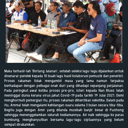
Maka terhasil-lah ‘Bintang Jalanan’, setelah seleksi lagu-lagu dijalankan untuk
disenarai-pendek kepada 10 buah lagu hasil kolaborasi pemuzik dan penerbit.
Proses rakaman tidak mengambil masa yang lama namun terpaksa
berhadapan dengan pelbagai onak duri yang dihadapi sepanjang perjalanan.
Pada peringkat awal ketika proses pre-pro, isteri kepada Nan Blues telah
meninggal dunia kerana virus jahat Covid-19 pada tarikh 19 Julai 2021. Demi
menghormati pemergian itu, proses rakaman dihentikan seketika. Dalam pada
itu, Ammal telah mengalami kehilangan suara selama 3 bulan secara tiba-tiba.
Begitu juga dengan Amir yang dilanda musibah banjir besar di Puchong
sehingga menenggelamkan seluruh kediamannya. Air naik sehingga ke paras
bumbung, menghanyutkan bersama lagu-lagu ciptaannya yang belum
sempat dirakamkan.