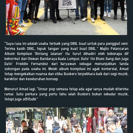
“Saya rasa ini adalah usaha terbaik yang DBKL buat untuk para penggiat seni.
Terima kasih DBKL, tepuk tangan yang kuat buat DBKL.” Majlis Pelancaran
Album Kompilasi ‘Bintang Jalanan’ itu turut dihadiri oleh beberapa dif
kehormat dari Dewan Bandaraya Kuala Lumpur, Dato’ Ito Blues Gang dan juga
Dato’ Freddie Fernandez dari Karyawan sebagai menunjukkan tanda
sokongan pada usaha ini. Meski album kompilasi ini agak komersial, Amad
tetap mengekalkan nuansa dan etika Buskers terpelihara baik dari segi muzik,
karektor dan keseluruhan konsep.
Menurut Amad lagi, “Unsur pop semasa tetap ada agar ianya mudah diterima
ramai. Satu perkara yang perlu tahu ialah Buskers bukan sekadar muzik,
tetapi juga
attitude
.”