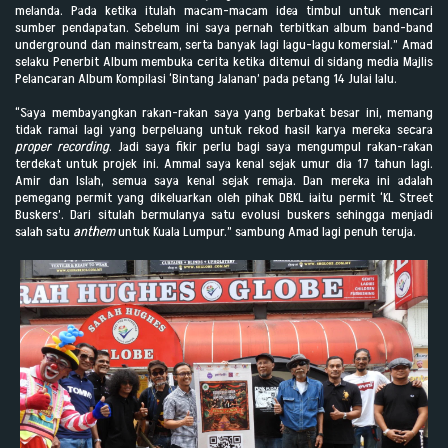
melanda. Pada ketika itulah macam-macam idea timbul untuk mencari
sumber pendapatan. Sebelum ini saya pernah terbitkan album band-band
underground dan mainstream, serta banyak lagi lagu-lagu komersial.” Amad
selaku Penerbit Album membuka cerita ketika ditemui di sidang media Majlis
Pelancaran Album Kompilasi ‘Bintang Jalanan’ pada petang 14 Julai lalu.
“Saya membayangkan rakan-rakan saya yang berbakat besar ini, memang
tidak ramai lagi yang berpeluang untuk rekod hasil karya mereka secara
proper recording
. Jadi saya fikir perlu bagi saya mengumpul rakan-rakan
terdekat untuk projek ini. Ammal saya kenal sejak umur dia 17 tahun lagi.
Amir dan Islah, semua saya kenal sejak remaja. Dan mereka ini adalah
pemegang permit yang dikeluarkan oleh pihak DBKL iaitu permit ‘KL Street
Buskers’. Dari situlah bermulanya satu evolusi buskers sehingga menjadi
salah satu
anthem
untuk Kuala Lumpur.” sambung Amad lagi penuh teruja.