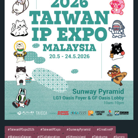
#TaiwanIPExpo2026
#TaiwanIPExpo
#SunwayPyramid
#CreativeIP
#MalaysiaTaiwan
#IPCollaboration
#Kittensisland
#Takokuma
#Kuroro