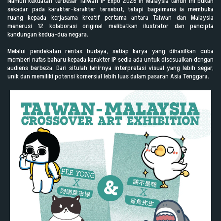
Namun kekuatan terbesar Taiwan IP Expo 2026 in Malaysia tahun ini bukan
sekadar pada karakter-karakter tersebut, tetapi bagaimana ia membuka
ruang kepada kerjasama kreatif pertama antara Taiwan dan Malaysia
menerusi 12 kolaborasi original melibatkan ilustrator dan pencipta
kandungan kedua-dua negara.
Melalui pendekatan rentas budaya, setiap karya yang dihasilkan cuba
memberi nafas baharu kepada karakter IP sedia ada untuk disesuaikan dengan
audiens berbeza. Dari situlah lahirnya interpretasi visual yang lebih segar,
unik dan memiliki potensi komersial lebih luas dalam pasaran Asia Tenggara.