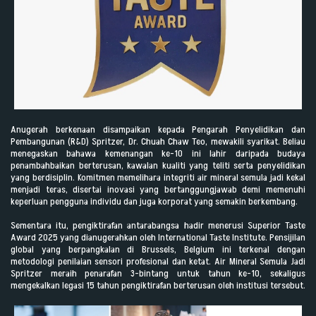
Anugerah berkenaan disampaikan kepada Pengarah Penyelidikan dan
Pembangunan (R&D) Spritzer, Dr. Chuah Chaw Teo, mewakili syarikat. Beliau
menegaskan bahawa kemenangan ke-10 ini lahir daripada budaya
penambahbaikan berterusan, kawalan kualiti yang teliti serta penyelidikan
yang berdisiplin. Komitmen memelihara integriti air mineral semula jadi kekal
menjadi teras, disertai inovasi yang bertanggungjawab demi memenuhi
keperluan pengguna individu dan juga korporat yang semakin berkembang.
Sementara itu, pengiktirafan antarabangsa hadir menerusi Superior Taste
Award 2025 yang dianugerahkan oleh International Taste Institute. Pensijilan
global yang berpangkalan di Brussels, Belgium ini terkenal dengan
metodologi penilaian sensori profesional dan ketat. Air Mineral Semula Jadi
Spritzer meraih penarafan 3-bintang untuk tahun ke-10, sekaligus
mengekalkan legasi 15 tahun pengiktirafan berterusan oleh institusi tersebut.