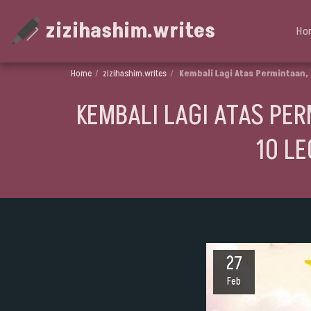
zizihashim.writes
Ho
Home
zizihashim.writes
Kembali Lagi Atas Permintaan,
KEMBALI LAGI ATAS PER
10 L
27
Feb