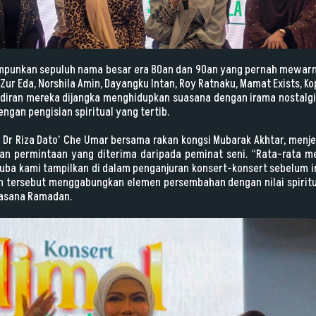
himpunkan sepuluh nama besar era 80an dan 90an yang pernah mewarna
i, Zur Eda, Norshila Amin, Dayangku Intan, Roy Ratnaku, Mamat Exists, 
adiran mereka dijangka menghidupkan suasana dengan irama nostalgi
ngan pengisian spiritual yang tertib.
i Dr Riza Dato’ Che Umar bersama rakan kongsi Mubarak Akhtar, men
kan permintaan yang diterima daripada peminat seni. “Rata-rata 
ba kami tampilkan di dalam penganjuran konsert-konsert sebelum ini
 tersebut menggabungkan elemen persembahan dengan nilai spiritu
uasana Ramadan.