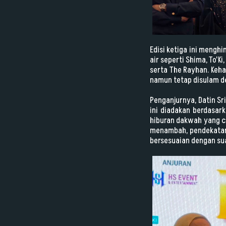
Edisi ketiga ini meng
air seperti Shima, To'K
serta The Rayhan. Keh
namun tetap disulam de
Penganjurnya, Datin Sr
ini diadakan berdasar
hiburan dakwah yang cu
menambah, pendekatan
bersesuaian dengan s