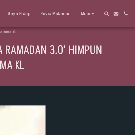
Gaya Hidup
Reviu Makanan
More
Saloma KL
TA RAMADAN 3.0' HIMPUN
MA KL