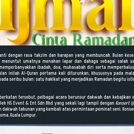
anti dengan rasa takzim dan harapan yang membuncah. Bulan kese
a menuntut umatnya menahan lapar dan dahaga sebagai salah sa
 memperbanyakkan ibadah, doa, muhasabah diri serta memperhalus
lan inilah Al-Quran pertama kali diturunkan, khususnya pada mal
ripada seribu bulan: satu hakikat yang menjadikan Ramadan begitu i
berkatan tersebut, pelbagai acara berunsur dakwah dan kebajikan d
 oleh HS Event & Ent Sdn Bhd yang sekali lagi tampil dengan
Konsert I
 dakwah tahunan yang kembali atas permintaan peminat seni. Konser
loma, Kuala Lumpur.