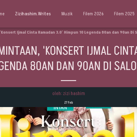
me
Zizihashim.writes
Muzik
Filem 2026
Filem 2025
 'Konsert Ijmal Cinta Ramadan 3.0' Himpun 10 Legenda 80an dan 90an Di 
MINTAAN, 'KONSERT IJMAL CIN
EGENDA 80AN DAN 90AN DI SALO
oleh: zizi hashim
27
Feb