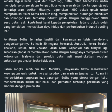
kepada legasi kami. Sejak dari 1969 lagi, Getha telah berdedikasi untuk
mencipta solusi peralatan tempat tidur yang mewah dan bertanggungjawab
terhadap alam sekitar. Misalnya, diperlukan 1,000 pokok getah untuk
memproduksi tilam Getha bersaiz king, mempamerkan hubungan mendalam
dan sokongan kami terhadap industri getah. Dengan menggunakan 100%
susu getah asli, kontribusi kami kepada pengelolaan ladang pokok getah
yang konsisten, memastikan daya hidup dan pertumbuhan industri penting
ini.”
Komitmen Getha terhadap kualiti dan kemampanan telah mendorong
pengembangannya ke lebih 30 negara, termasuk Australia, Korea Selatan,
Thailand, Jepun, New Zealand, Arab Saudi, Sepanyol dan banyak lagi.
Kehadiran global ini membolehkan Getha dengan bangganya mempromosikan
ketukangan Malaysia dan produk getah asli, meningkatkan reputasi
antarabangsa amalan lestari Malaysia.
Dalam rangka sambutan hari Merdeka, Jerayawara Getha menawarkan
kesempatan unik untuk merasai produk dan warisan jenama itu. Acara ini
menyerlahkan rangkaian luas barangan Getha yang direka dengan teliti,
mencerminkan kualiti luar biasa dan perhatian terhadap perincian yang
sinonim dengan jenama itu.