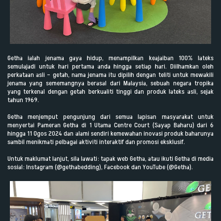
Getha ialah jenama gaya hidup
, menampilkan keajaiban 100% lateks
semulajadi untuk hari pertama anda hingga setiap hari. Diilhamkan oleh
perkataan asli – getah, nama jenama itu dipilih dengan teliti untuk mewakili
jenama yang sememangnya berasal dari Malaysia, sebuah negara tropika
yang terkenal dengan getah berkualiti tinggi dan produk lateks asli, sejak
tahun 1969.
Getha menjemput
pengunjung dari semua lapisan masyarakat untuk
menyertai Pameran Getha di 1 Utama Centre Court (Sayap Baharu) dari 6
hingga 11 Ogos 2024 dan alami sendiri kemewahan inovasi produk baharunya
sambil menikmati pelbagai aktiviti interaktif dan promosi eksklusif.
Untuk maklumat lanjut, sila lawati: tapak web Getha, atau ikuti Getha di media
sosial: Instagram (@gethabedding), Facebook dan YouTube (@Getha).