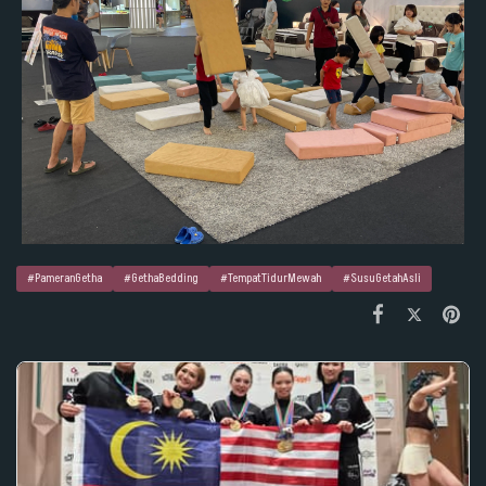
#PameranGetha
#GethaBedding
#TempatTidurMewah
#SusuGetahAsli