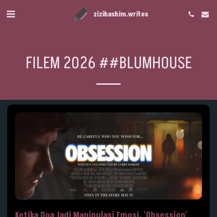
zizihashim.writes
FILEM 2026 ##BLUMHOUSE
Ketika Doa Jadi Manipulasi Emosi, 'Obsession'