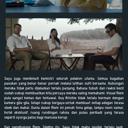
Saya juga menikmati kemistri seluruh pelakon utama. Semua bagaikan
pasukan yang benar-benar pernah melalui latihan sulit bersama. Hubungan
mereka tidak perlu dijelaskan terlalu panjang. Bahasa tubuh dan reaksi kecil
sudah cukup membuatkan kita percaya mereka saling memahami. Visual filem
pula sangat kemas dan terkawal. Guy Ritchie tidak terlalu bermain dengan
kamera gila-gila, tetapi cukup bergaya untuk membuat setiap adegan terasa
sleek dan mahal. Dunia dalam filem ini penuh tona gelap, lampu neon samar,
hotel eksklusif, ruang rundingan rahsia dan pulau peribadi yang terasa
seperti syurga palsu bagi manusia korup.
Dan penghujung filem…Telefon itu. Saya tidak mahu spoiler terlalu jauh,