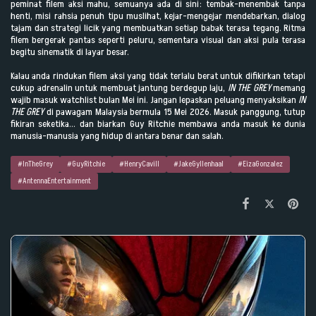
peminat filem aksi mahu, semuanya ada di sini: tembak-menembak tanpa
henti, misi rahsia penuh tipu muslihat, kejar-mengejar mendebarkan, dialog
tajam dan strategi licik yang membuatkan setiap babak terasa tegang. Ritma
filem bergerak pantas seperti peluru, sementara visual dan aksi pula terasa
begitu sinematik di layar besar.
Kalau anda rindukan filem aksi yang tidak terlalu berat untuk difikirkan tetapi
cukup adrenalin untuk membuat jantung berdegup laju,
IN THE GREY
memang
wajib masuk watchlist bulan Mei ini. Jangan lepaskan peluang menyaksikan
IN
THE GREY
di pawagam Malaysia bermula 15 Mei 2026. Masuk panggung, tutup
fikiran seketika… dan biarkan Guy Ritchie membawa anda masuk ke dunia
manusia-manusia yang hidup di antara benar dan salah.
#InTheGrey
#GuyRitchie
#HenryCavill
#JakeGyllenhaal
#EizaGonzalez
#AntennaEntertainment