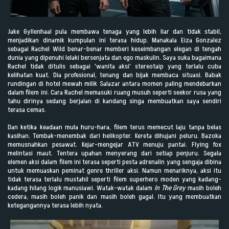
Jake Gyllenhaal pula membawa tenaga yang lebih liar dan tidak stabil,
menjadikan dinamik kumpulan ini terasa hidup. Manakala Eiza González
sebagai Rachel Wild benar-benar memberi keseimbangan elegan di tengah
dunia yang dipenuhi lelaki bersenjata dan ego maskulin. Saya suka bagaimana
Rachel tidak ditulis sebagai 'wanita aksi' stereotaip yang terlalu cuba
kelihatan kuat. Dia profesional, tenang dan bijak membaca situasi. Babak
rundingan di hotel mewah milik Salazar antara momen paling mendebarkan
dalam filem ini. Cara Rachel memasuki ruang musuh seperti seekor rusa yang
tahu dirinya sedang berjalan di kandang singa membuatkan saya sendiri
terasa cemas.
Dan ketika keadaan mula huru-hara, filem terus memecut laju tanpa belas
kasihan. Tembak-menembak dari helikopter. Kereta dihujani peluru. Bazoka
memusnahkan pesawat. Kejar-mengejar ATV menuju pantai. Flying fox
melintasi maut. Tentera upahan menyerang dari setiap penjuru. Segala
elemen aksi dalam filem ini terasa seperti pesta adrenalin yang sengaja dibina
untuk memuaskan peminat genre thriller aksi. Namun menariknya, aksi itu
tidak terasa terlalu mustahil seperti filem superhero moden yang kadang-
kadang hilang logik manusiawi. Watak-watak dalam
In The Grey
masih boleh
cedera, masih boleh panik dan masih boleh gagal. Itu yang membuatkan
ketegangannya terasa lebih nyata.