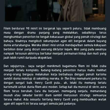
Filem berdurasi 98 minit ini bergerak laju seperti peluru, tidak membuang
masa dengan drama panjang yang melelahkan, sebaliknya terus
menghumban penonton ke tengah kekacauan global yang penuh strategi dan
bahaya. Kisahnya mengikuti sekumpulan agen elit bergerak dalam bayang
dunia antarabangsa. Mereka diberi misi untuk mendapatkan semula kekayaan
berbilion dolar yang dicuri seorang diktator kejam. Misi yang pada awalnya
nampak tersusun akhirnya bertukar menjadi permainan hidup dan mati yang
jauh lebih rumit daripada ekspektasi.
Dan sejujurnya… saya sangat menikmati bagaimana filem ini tidak cuba
menjadi terlalu kompleks. Kadang-kadang penonton hanya mahu melihat
orang-orang bergaya melakukan kerja berbahaya dengan penuh karisma
sambil dunia meletup di sekeliling mereka.
In The Grey
memahami perkara itu
dengan sangat baik. Henry Cavill pula… ah, lelaki itu memang terlalu
karismatik untuk dunia filem aksi moden. Setiap kali dia muncul di skrin, aura
filem terus berubah. Cara dia berjalan, memegang senjata, memandang
musuh atau sekadar berdiri diam sambil menyusun strategi: semuanya
terasa mahal. Ada sesuatu tentang Henry Cavill yang membuatkan watak
agen elit seperti ini terasa sangat semula jadi padanya.