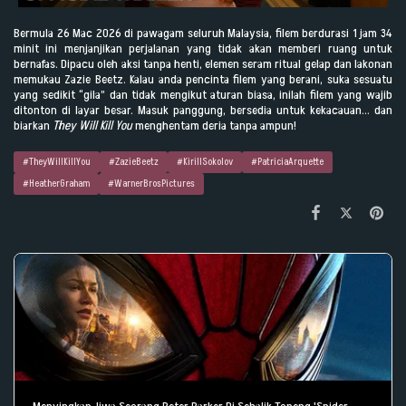
Bermula 26 Mac 2026 di pawagam seluruh Malaysia, filem berdurasi 1 jam 34
minit ini menjanjikan perjalanan yang tidak akan memberi ruang untuk
bernafas. Dipacu oleh aksi tanpa henti, elemen seram ritual gelap dan lakonan
memukau Zazie Beetz. Kalau anda pencinta filem yang berani, suka sesuatu
yang sedikit “gila” dan tidak mengikut aturan biasa, inilah filem yang wajib
ditonton di layar besar. Masuk panggung, bersedia untuk kekacauan… dan
biarkan
They Will Kill You
menghentam deria tanpa ampun!
#TheyWillKillYou
#ZazieBeetz
#KirillSokolov
#PatriciaArquette
#HeatherGraham
#WarnerBrosPictures