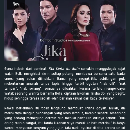
Nov
Gema heboh dari peminat
Jika Cinta Itu Buta
semakin menggelegak sejak
wajah Bella menghiasi skrin setiap petang, membawa bersama satu badai
emosi yang sukar dijinakkan. Ramai yang mengkritik, sebilangan pula
melontarkan amarah tanpa tapis hingga terbit ugutan “nak cili”, “nak
tampar”, “nak serang”, semuanya diluahkan kerana terlalu mempercayai
watak seorang wanita bernama Bella, ciptaan lakonan Trisha Ooi yang begitu
hidup sehingga terasa seolah-olah berjalan keluar dari kaca televisyen.
Reaksi berlebihan itu tidak langsung membuat Trisha goyah. Malah, dia
melihatnya dengan pandangan yang lebih lembut, hampir seperti seseorang
yang sedang memegang cermin dan menilai pantulan dirinya sendiri. “Bila
orang marah sangat, itu tanda lakonan saya masuk ke hati mereka,” katanya
sambil menyusun senyum yang jujur. Ada nada syukur di situ, kerana untuk