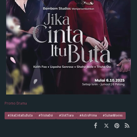
Promo Drama
#JikaCintaItuButa
#TrishaOoi
#SlotTiara
#AstroPrima
#SuhanMovies