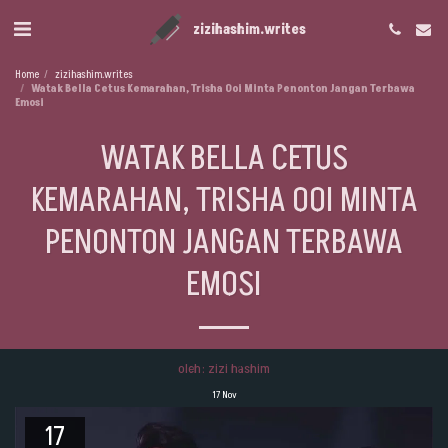
zizihashim.writes
Home
zizihashim.writes
Watak Bella Cetus Kemarahan, Trisha Ooi Minta Penonton Jangan Terbawa
Emosi
WATAK BELLA CETUS
KEMARAHAN, TRISHA OOI MINTA
PENONTON JANGAN TERBAWA
EMOSI
oleh: zizi hashim
17
Nov
17