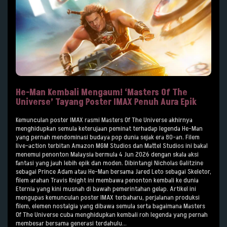
He-Man Kembali Mengaum! ‘Masters Of The
Universe’ Tayang Poster IMAX Penuh Aura Epik
Kemunculan poster IMAX rasmi Masters Of The Universe akhirnya
menghidupkan semula keterujaan peminat terhadap legenda He-Man
yang pernah mendominasi budaya pop dunia sejak era 80-an. Filem
live-action terbitan Amazon MGM Studios dan Mattel Studios ini bakal
menemui penonton Malaysia bermula 4 Jun 2026 dengan skala aksi
fantasi yang jauh lebih epik dan moden. Dibintangi Nicholas Galitzine
sebagai Prince Adam atau He-Man bersama Jared Leto sebagai Skeletor,
filem arahan Travis Knight ini membawa penonton kembali ke dunia
Eternia yang kini musnah di bawah pemerintahan gelap. Artikel ini
mengupas kemunculan poster IMAX terbaharu, perjalanan produksi
filem, elemen nostalgia yang dibawa semula serta bagaimana Masters
Of The Universe cuba menghidupkan kembali roh legenda yang pernah
membesar bersama generasi terdahulu...