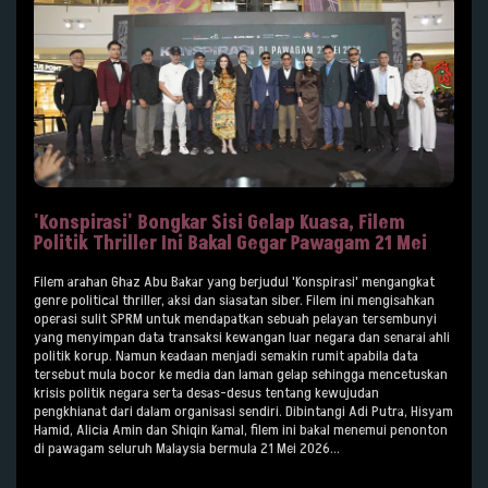
'Konspirasi' Bongkar Sisi Gelap Kuasa, Filem
Politik Thriller Ini Bakal Gegar Pawagam 21 Mei
Filem arahan Ghaz Abu Bakar yang berjudul 'Konspirasi' mengangkat
genre political thriller, aksi dan siasatan siber. Filem ini mengisahkan
operasi sulit SPRM untuk mendapatkan sebuah pelayan tersembunyi
yang menyimpan data transaksi kewangan luar negara dan senarai ahli
politik korup. Namun keadaan menjadi semakin rumit apabila data
tersebut mula bocor ke media dan laman gelap sehingga mencetuskan
krisis politik negara serta desas-desus tentang kewujudan
pengkhianat dari dalam organisasi sendiri. Dibintangi Adi Putra, Hisyam
Hamid, Alicia Amin dan Shiqin Kamal, filem ini bakal menemui penonton
di pawagam seluruh Malaysia bermula 21 Mei 2026...