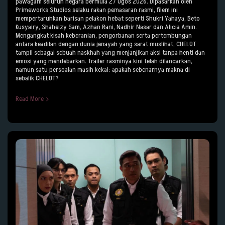
pawagam seluruh negara bermula 27 Ogos 2026. Dipasarkan oleh
Primeworks Studios selaku rakan pemasaran rasmi, filem ini
mempertaruhkan barisan pelakon hebat seperti Shukri Yahaya, Beto
Kusyairy, Shaheizy Sam, Azhan Rani, Nadhir Nasar dan Alicia Amin.
Mengangkat kisah keberanian, pengorbanan serta pertembungan
antara keadilan dengan dunia jenayah yang sarat muslihat, CHELOT
tampil sebagai sebuah naskhah yang menjanjikan aksi tanpa henti dan
emosi yang mendebarkan. Trailer rasminya kini telah dilancarkan,
namun satu persoalan masih kekal: apakah sebenarnya makna di
sebalik CHELOT?
Read More