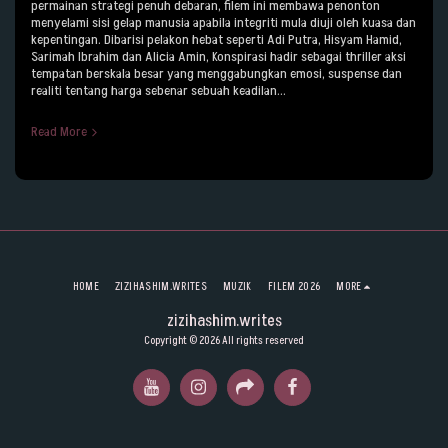
permainan strategi penuh debaran, filem ini membawa penonton
menyelami sisi gelap manusia apabila integriti mula diuji oleh kuasa dan
kepentingan. Dibarisi pelakon hebat seperti Adi Putra, Hisyam Hamid,
Sarimah Ibrahim dan Alicia Amin, Konspirasi hadir sebagai thriller aksi
tempatan berskala besar yang menggabungkan emosi, suspense dan
realiti tentang harga sebenar sebuah keadilan...
Read More
HOME
ZIZIHASHIM.WRITES
MUZIK
FILEM 2026
MORE
zizihashim.writes
Copyright © 2026 All rights reserved