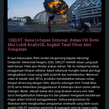
'CHELOT' Guna Letupan Sebenar, Bukan CGI Demi
Aksi Lebih Realistik, Angkat Taraf Filem Aksi
Tempatan
Di saat kebanyakan filem moden bergantung kepada teknologi
Computer-Generated Imagery (CGI), CHELOT memilih laluan yang jauh
lebih berani. Filem aksi thriller arahan Adrian Teh itu mempertaruhkan
penggunaan letupan sebenar dalam sebanyak mungkin babak aksi bagi
menghadirkan visual yang lebih autentik dan mendebarkan. Menerusi
video di sebalik tabir (BTS), produksi mendedahkan bahawa setiap
letupan dirancang dengan teliti, dibantu sokongan Unit Tindak Khas
(UTK) serta melibatkan penggambaran di beberapa lokasi utama sekitar
Selangor. Malah, sebuah babak aksi yang dirakam secara one-take
turut mengakibatkan beberapa kru dan pelakon mengalami kecederaan
ringan akibat intensiti penggambaran. Semua pengorbanan itu
dilakukan demi menghasilkan pengalaman sinematik yang lebih nyata
apabila CHELOT menemui penonton di pawagam seluruh negara pada