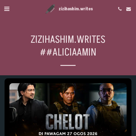
zizihashim.writes
ZIZIHASHIM.WRITES
##ALICIAAMIN