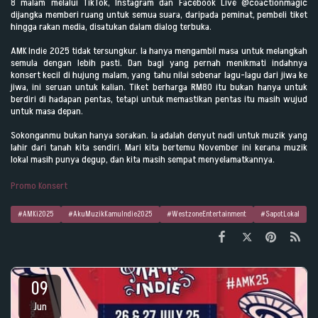
8 malam melalui TikTok, Instagram dan Facebook Live @coactionmagic
dijangka memberi ruang untuk semua suara, daripada peminat, pembeli tiket
hingga rakan media, disatukan dalam dialog terbuka.
AMK Indie 2025 tidak tersungkur. Ia hanya mengambil masa untuk melangkah
semula dengan lebih pasti. Dan bagi yang pernah menikmati indahnya
konsert kecil di hujung malam, yang tahu nilai sebenar lagu-lagu dari jiwa ke
jiwa, ini seruan untuk kalian. Tiket berharga RM80 itu bukan hanya untuk
berdiri di hadapan pentas, tetapi untuk memastikan pentas itu masih wujud
untuk masa depan.
Sokonganmu bukan hanya sorakan. Ia adalah denyut nadi untuk muzik yang
lahir dari tanah kita sendiri. Mari kita bertemu November ini kerana muzik
lokal masih punya degup, dan kita masih sempat menyelamatkannya.
Promo Konsert
#AMKi2025
#AkuMuzikKamuIndie2025
#WestzoneEntertainment
#SapotLokal
09
Jun