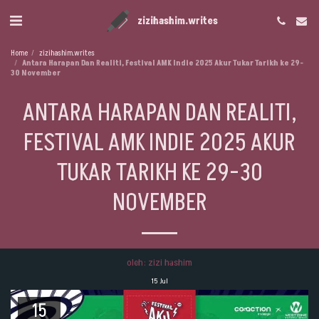
zizihashim.writes
Home
zizihashim.writes
Antara Harapan Dan Realiti, Festival AMK Indie 2025 Akur Tukar Tarikh ke 29-
30 November
ANTARA HARAPAN DAN REALITI,
FESTIVAL AMK INDIE 2025 AKUR
TUKAR TARIKH KE 29-30
NOVEMBER
oleh: zizi hashim
15
Jul
15