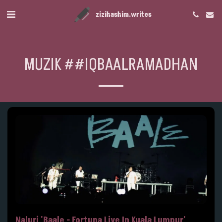
zizihashim.writes
MUZIK ##IQBAALRAMADHAN
Naluri 'Baale - Fortuna Live In Kuala Lumpur'