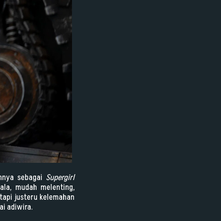
ihnya sebagai
Supergirl
pala, mudah melenting,
api justeru kelemahan
i adiwira.