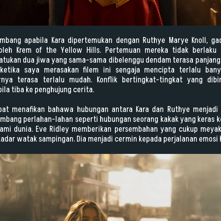
kembang apabila Kara dipertemukan dengan Ruthye Marye Knoll, g
oleh Krem of the Yellow Hills. Pertemuan mereka tidak berlaku
atukan dua jiwa yang sama-sama dibelenggu dendam terasa panjang 
 ketika saya merasakan filem ini sengaja mencipta terlalu ban
rnya terasa terlalu mudah. Konflik bertingkat-tingkat yang dib
ila tiba ke penghujung cerita.
pat menafikan bahawa hubungan antara Kara dan Ruthye menjadi na
mbang perlahan-lahan seperti hubungan seorang kakak yang keras k
ami dunia. Eve Ridley memberikan persembahan yang cukup meyak
kadar watak sampingan. Dia menjadi cermin kepada perjalanan emosi K