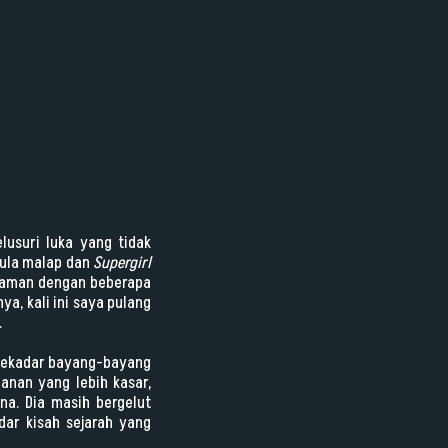
usuri luka yang tidak
mula malap dan
Supergirl
alaman dengan beberapa
ya, kali ini saya pulang
.
l sekadar bayang-bayang
anan yang lebih kasar,
na. Dia masih bergelut
dar kisah sejarah yang