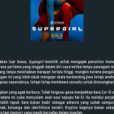
akan luar biasa,
Supergirl
memilih untuk mengajak penonton menel
 rasa pertama yang singgah dalam diri saya ketika lampu pawagam 
ang tanpa meletakkan harapan terlalu tinggi, mungkin kerana peng
gan ini yang lebih sibuk mengejar skala berbanding jiwa tetapi anehn
k puas sepenuhnya, tetapi tetap membawa sesuatu untuk direnungkan
h jalan yang agak berbeza. Tidak tergesa-gesa menjadikan Kara Zor-E
adara ini cuba menyulam asal-usul sepupu Kal-El itu melalui perjal
h lebih rapuh. Kara bukan hadir sebagai adiwira yang sudah sempur
ah, keluarga dan identitinya sendiri. Krypton baginya bukan seka
, tetapi memori yang masih bernafas dalam ingatan.