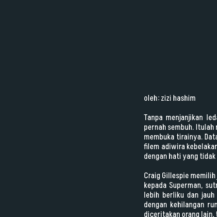
oleh: zizi hashim
Tanpa menjanjikan led
pernah sembuh. Itulah
membuka tirainya. Dat
filem adiwira kebelakan
dengan hati yang tida
Craig Gillespie memili
kepada Superman, sutr
lebih berliku dan jau
dengan kehilangan rum
diceritakan orang lain