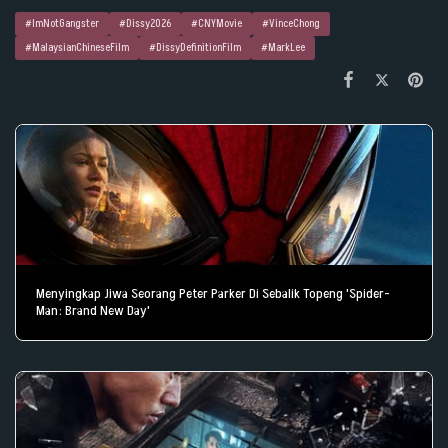
#ImNotGangster
#Dissy2026
#CNYMovie
#VinceChong
#MalaysianChineseFilm
#DissyDefinitionFilm
#MarkLee
Menyingkap Jiwa Seorang Peter Parker Di Sebalik Topeng 'Spider-
Man: Brand New Day'