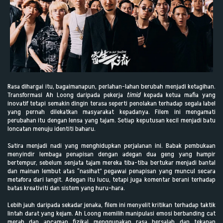
Rasa dihargai itu, bagaimanapun, perlahan-lahan berubah menjadi ketagihan.
Transformasi Ah Loong daripada pekerja
timid
kepada ketua mafia yang
inovatif tetapi semakin dingin terasa seperti penolakan terhadap segala label
yang pernah dilekatkan masyarakat kepadanya. Filem ini mengamati
perubahan itu dengan lensa yang tajam. Setiap keputusan kecil menjadi batu
loncatan menuju identiti baharu.
Satira menjadi nadi yang menghidupkan perjalanan ini. Babak pembukaan
menyindir lembaga penapisan dengan adegan dua geng yang hampir
bertempur, sebelum senjata tajam mereka tiba-tiba bertukar menjadi bantal
dan mainan lembut atas “nasihat” pegawai penapisan yang muncul secara
metafora dari langit. Adegan itu lucu, tetapi juga komentar berani terhadap
batas kreativiti dan sistem yang huru-hara.
Lebih jauh daripada sekadar jenaka, filem ini menyelit kritikan terhadap taktik
lintah darat yang kejam. Ah Loong memilih manipulasi emosi berbanding cat
merah dan ancaman fizikal menggunakan rasa bersalah dan tekanan