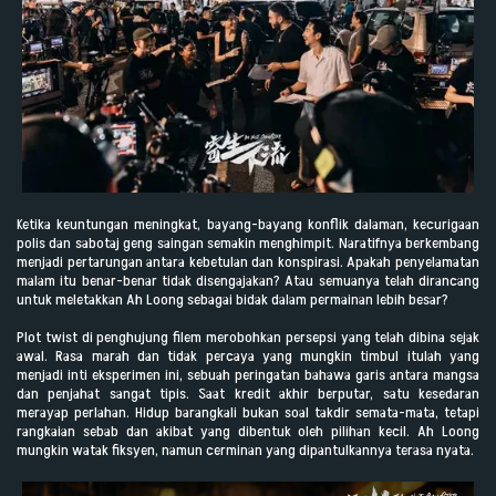
Ketika keuntungan meningkat, bayang-bayang konflik dalaman, kecurigaan
polis dan sabotaj geng saingan semakin menghimpit. Naratifnya berkembang
menjadi pertarungan antara kebetulan dan konspirasi. Apakah penyelamatan
malam itu benar-benar tidak disengajakan? Atau semuanya telah dirancang
untuk meletakkan Ah Loong sebagai bidak dalam permainan lebih besar?
Plot twist di penghujung filem merobohkan persepsi yang telah dibina sejak
awal. Rasa marah dan tidak percaya yang mungkin timbul itulah yang
menjadi inti eksperimen ini, sebuah peringatan bahawa garis antara mangsa
dan penjahat sangat tipis. Saat kredit akhir berputar, satu kesedaran
merayap perlahan. Hidup barangkali bukan soal takdir semata-mata, tetapi
rangkaian sebab dan akibat yang dibentuk oleh pilihan kecil. Ah Loong
mungkin watak fiksyen, namun cerminan yang dipantulkannya terasa nyata.