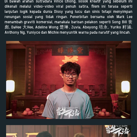
Di bawah arahan sutradara Vince Chong, sosok kreatif yang sebelum ini
dikenali melalui video-video viral penuh satira, filem ini terasa seperti
lanjutan logik kepada dunia Dissy yang lucu dan sinis tetapi menyimpan
renungan sosial yang tidak ringan. Penerbitan bersama oleh Mark Lee
menambah graviti komersial, manakala barisan pelakon seperti Song Bill 丧
彪, DaHee 大Hee, Adeline Wong 楚琳, Zuvia, Abeyong 培永, Yuriko 籽涵,
Anthony Ng, Yuniyce dan Michie menyuntik warna pada naratif yang lincah.