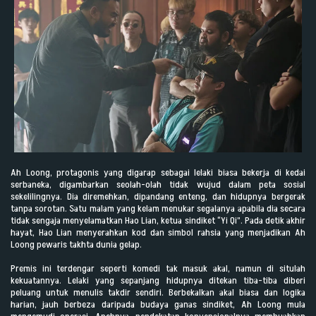
Ah Loong, protagonis yang digarap sebagai lelaki biasa bekerja di kedai
serbaneka, digambarkan seolah-olah tidak wujud dalam peta sosial
sekelilingnya. Dia diremehkan, dipandang enteng, dan hidupnya bergerak
tanpa sorotan. Satu malam yang kelam menukar segalanya apabila dia secara
tidak sengaja menyelamatkan Hao Lian, ketua sindiket “Yi Qi”. Pada detik akhir
hayat, Hao Lian menyerahkan kod dan simbol rahsia yang menjadikan Ah
Loong pewaris takhta dunia gelap.
Premis ini terdengar seperti komedi tak masuk akal, namun di situlah
kekuatannya. Lelaki yang sepanjang hidupnya ditekan tiba-tiba diberi
peluang untuk menulis takdir sendiri. Berbekalkan akal biasa dan logika
harian, jauh berbeza daripada budaya ganas sindiket, Ah Loong mula