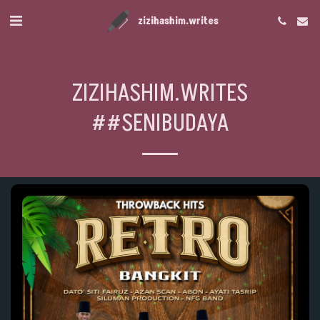
zizihashim.writes
ZIZIHASHIM.WRITES
##SENIBUDAYA